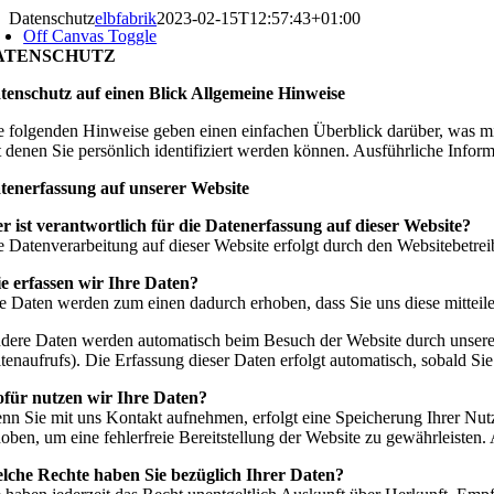
Zum
Datenschutz
elbfabrik
2023-02-15T12:57:43+01:00
Off Canvas Toggle
Inhalt
ATENSCHUTZ
springen
tenschutz auf einen Blick
Allgemeine Hinweise
e folgenden Hinweise geben einen einfachen Überblick darüber, was mi
t denen Sie persönlich identifiziert werden können. Ausführliche Inf
tenerfassung auf unserer Website
r ist verantwortlich für die Datenerfassung auf dieser Website?
e Datenverarbeitung auf dieser Website erfolgt durch den Websitebetr
e erfassen wir Ihre Daten?
re Daten werden zum einen dadurch erhoben, dass Sie uns diese mitteile
dere Daten werden automatisch beim Besuch der Website durch unsere IT
itenaufrufs). Die Erfassung dieser Daten erfolgt automatisch, sobald Sie
für nutzen wir Ihre Daten?
nn Sie mit uns Kontakt aufnehmen, erfolgt eine Speicherung Ihrer Nutz
hoben, um eine fehlerfreie Bereitstellung der Website zu gewährleiste
lche Rechte haben Sie bezüglich Ihrer Daten?