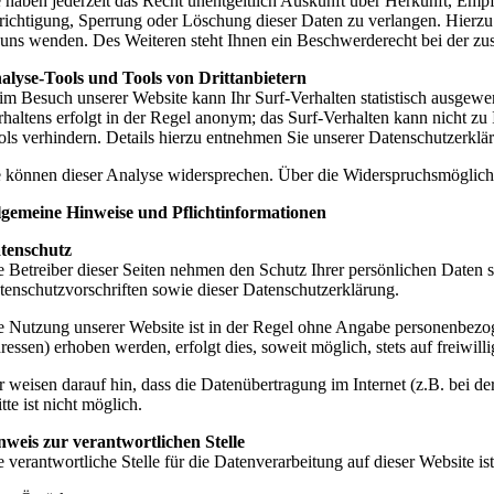
e haben jederzeit das Recht unentgeltlich Auskunft über Herkunft, Em
richtigung, Sperrung oder Löschung dieser Daten zu verlangen. Hierz
 uns wenden. Des Weiteren steht Ihnen ein Beschwerderecht bei der zu
alyse-Tools und Tools von Drittanbietern
im Besuch unserer Website kann Ihr Surf-Verhalten statistisch ausgew
rhaltens erfolgt in der Regel anonym; das Surf-Verhalten kann nicht z
ols verhindern. Details hierzu entnehmen Sie unserer Datenschutzerklä
e können dieser Analyse widersprechen. Über die Widerspruchsmöglichk
lgemeine Hinweise und Pflichtinformationen
tenschutz
e Betreiber dieser Seiten nehmen den Schutz Ihrer persönlichen Daten 
tenschutzvorschriften sowie dieser Datenschutzerklärung.
e Nutzung unserer Website ist in der Regel ohne Angabe personenbezo
ressen) erhoben werden, erfolgt dies, soweit möglich, stets auf freiwi
r weisen darauf hin, dass die Datenübertragung im Internet (z.B. bei 
tte ist nicht möglich.
nweis zur verantwortlichen Stelle
e verantwortliche Stelle für die Datenverarbeitung auf dieser Website ist