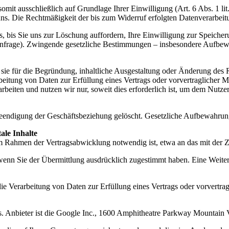
somit ausschließlich auf Grundlage Ihrer Einwilligung (Art. 6 Abs. 1 
n uns. Die Rechtmäßigkeit der bis zum Widerruf erfolgten Datenverarbei
, bis Sie uns zur Löschung auffordern, Ihre Einwilligung zur Speicher
 Anfrage). Zwingende gesetzliche Bestimmungen – insbesondere Aufbewa
ie für die Begründung, inhaltliche Ausgestaltung oder Änderung des Re
rbeitung von Daten zur Erfüllung eines Vertrags oder vorvertragliche
arbeiten und nutzen wir nur, soweit dies erforderlich ist, um dem Nut
ndigung der Geschäftsbeziehung gelöscht. Gesetzliche Aufbewahrungs
ale Inhalte
m Rahmen der Vertragsabwicklung notwendig ist, etwa an das mit der Za
wenn Sie der Übermittlung ausdrücklich zugestimmt haben. Eine Weiter
die Verarbeitung von Daten zur Erfüllung eines Vertrags oder vorvertra
cs. Anbieter ist die Google Inc., 1600 Amphitheatre Parkway Mountai