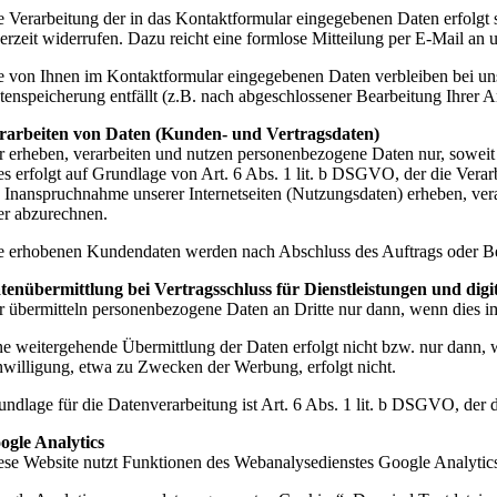
e Verarbeitung der in das Kontaktformular eingegebenen Daten erfolgt 
derzeit widerrufen. Dazu reicht eine formlose Mitteilung per E-Mail a
e von Ihnen im Kontaktformular eingegebenen Daten verbleiben bei uns
tenspeicherung entfällt (z.B. nach abgeschlossener Bearbeitung Ihrer
rarbeiten von Daten (Kunden- und Vertragsdaten)
r erheben, verarbeiten und nutzen personenbezogene Daten nur, soweit s
es erfolgt auf Grundlage von Art. 6 Abs. 1 lit. b DSGVO, der die Vera
e Inanspruchnahme unserer Internetseiten (Nutzungsdaten) erheben, ver
er abzurechnen.
e erhobenen Kundendaten werden nach Abschluss des Auftrags oder Bee
tenübermittlung bei Vertragsschluss für Dienstleistungen und digit
r übermitteln personenbezogene Daten an Dritte nur dann, wenn dies i
ne weitergehende Übermittlung der Daten erfolgt nicht bzw. nur dann, 
nwilligung, etwa zu Zwecken der Werbung, erfolgt nicht.
undlage für die Datenverarbeitung ist Art. 6 Abs. 1 lit. b DSGVO, der 
ogle Analytics
ese Website nutzt Funktionen des Webanalysedienstes Google Analyti