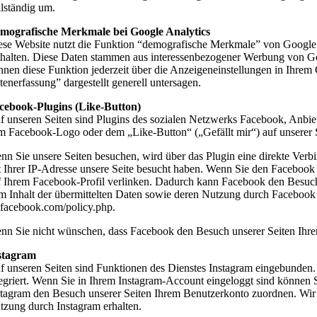
llständig um.
mografische Merkmale bei Google Analytics
ese Website nutzt die Funktion “demografische Merkmale” von Google A
thalten. Diese Daten stammen aus interessenbezogener Werbung von Go
nnen diese Funktion jederzeit über die Anzeigeneinstellungen in Ihre
tenerfassung” dargestellt generell untersagen.
cebook-Plugins (Like-Button)
f unseren Seiten sind Plugins des sozialen Netzwerks Facebook, Anbie
m Facebook-Logo oder dem „Like-Button“ („Gefällt mir“) auf unserer Se
nn Sie unsere Seiten besuchen, wird über das Plugin eine direkte Ver
t Ihrer IP-Adresse unsere Seite besucht haben. Wenn Sie den Facebook
f Ihrem Facebook-Profil verlinken. Dadurch kann Facebook den Besuch 
m Inhalt der übermittelten Daten sowie deren Nutzung durch Facebook e
.facebook.com/policy.php.
nn Sie nicht wünschen, dass Facebook den Besuch unserer Seiten Ihre
stagram
f unseren Seiten sind Funktionen des Dienstes Instagram eingebunde
tegriert. Wenn Sie in Ihrem Instagram-Account eingeloggt sind können S
stagram den Besuch unserer Seiten Ihrem Benutzerkonto zuordnen. Wir w
tzung durch Instagram erhalten.