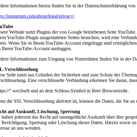
itere Informationen hierzu finden Sie in der Datenschutzerklärung von
tps://instagram.com/about/legal/privacy/
uTube
sere Website nutzt Plugins der von Google betriebenen Seite YouTube.
nem YouTube-Plugin ausgestatteten Seiten besuchen, wird eine Verbindu
ben. Wenn Sie in Ihrem YouTube-Account eingeloggt sind ermöglichen S
s Ihrem YouTube-Account ausloggen.
itere Informationen zum Umgang von Nutzerdaten finden Sie in der Dat
L-Verschlüsselung
ese Seite nutzt aus Gründen der Sicherheit und zum Schutz der Übertrag
rschlüsselung. Eine verschlüsselte Verbindung erkennen Sie daran, dass
ttps://“ wechselt und an dem Schloss-Symbol in Ihrer Browserzeile.
nn die SSL Verschlüsselung aktiviert ist, können die Daten, die Sie an 
cht auf Auskunft, Löschung, Sperrung
e haben jederzeit das Recht auf unentgeltliche Auskunft über Ihre ge
f Berichtigung, Sperrung oder Löschung dieser Daten. Hierzu sowie z
resse an uns wenden.