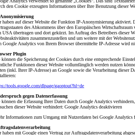
ogle Analytics verwendet so genannte „Cookies“. Das sind Textdateien
rch den Cookie erzeugten Informationen über Ihre Benutzung dieser We
 Anonymisierung
r haben auf dieser Website die Funktion IP-Anonymisierung aktiviert.
rtragsstaaten des Abkommens über den Europäischen Wirtschaftsraum vo
n USA übertragen und dort gekürzt. Im Auftrag des Betreibers dieser 
bsiteaktivitäten zusammenzustellen und um weitere mit der Websitenu
n Google Analytics von Ihrem Browser übermittelte IP-Adresse wird n
owser Plugin
e können die Speicherung der Cookies durch eine entsprechende Einstell
mtliche Funktionen dieser Website vollumfänglich werden nutzen könne
ten (inkl. Ihrer IP-Adresse) an Google sowie die Verarbeitung dieser
tallieren:
tps://tools.google.com/dlpage/gaoptout?hl=de
derspruch gegen Datenerfassung
e können die Erfassung Ihrer Daten durch Google Analytics verhindern,
suchen dieser Website verhindert: Google Analytics deaktivieren
hr Informationen zum Umgang mit Nutzerdaten bei Google Analytics fi
ftragsdatenverarbeitung
r haben mit Google einen Vertrag zur Auftragsdatenverarbeitung abges