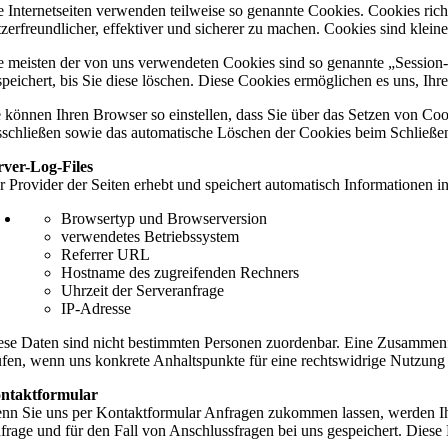
e Internetseiten verwenden teilweise so genannte Cookies. Cookies ri
tzerfreundlicher, effektiver und sicherer zu machen. Cookies sind klein
e meisten der von uns verwendeten Cookies sind so genannte „Session
speichert, bis Sie diese löschen. Diese Cookies ermöglichen es uns, 
e können Ihren Browser so einstellen, dass Sie über das Setzen von Co
sschließen sowie das automatische Löschen der Cookies beim Schließen 
rver-Log-Files
r Provider der Seiten erhebt und speichert automatisch Informationen in
Browsertyp und Browserversion
verwendetes Betriebssystem
Referrer URL
Hostname des zugreifenden Rechners
Uhrzeit der Serveranfrage
IP-Adresse
ese Daten sind nicht bestimmten Personen zuordenbar. Eine Zusammenf
üfen, wenn uns konkrete Anhaltspunkte für eine rechtswidrige Nutzung
ntaktformular
nn Sie uns per Kontaktformular Anfragen zukommen lassen, werden Ih
frage und für den Fall von Anschlussfragen bei uns gespeichert. Diese 