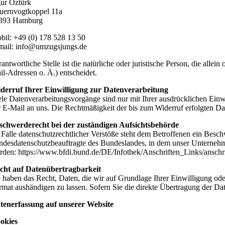
ur Öztürk
uernvogtkoppel 11a
393 Hamburg
bil: +49 (0) 178 528 13 50
mail: info@umzugsjungs.de
rantwortliche Stelle ist die natürliche oder juristische Person, die a
il-Adressen o. Ä.) entscheidet.
derruf Ihrer Einwilligung zur Datenverarbeitung
ele Datenverarbeitungsvorgänge sind nur mit Ihrer ausdrücklichen Einwil
r E-Mail an uns. Die Rechtmäßigkeit der bis zum Widerruf erfolgten Da
schwerderecht bei der zuständigen Aufsichtsbehörde
 Falle datenschutzrechtlicher Verstöße steht dem Betroffenen ein Besch
ndesdatenschutzbeauftragte des Bundeslandes, in dem unser Unternehm
rden: https://www.bfdi.bund.de/DE/Infothek/Anschriften_Links/anschri
cht auf Datenübertragbarkeit
e haben das Recht, Daten, die wir auf Grundlage Ihrer Einwilligung oder
rmat aushändigen zu lassen. Sofern Sie die direkte Übertragung der Date
tenerfassung auf unserer Website
okies