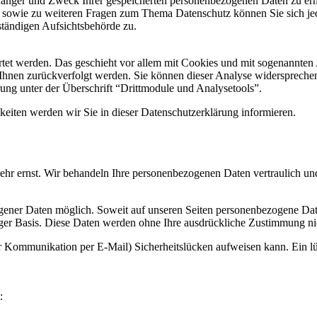
pfänger und Zweck Ihrer gespeicherten personenbezogenen Daten zu erh
u sowie zu weiteren Fragen zum Thema Datenschutz können Sie sich je
ständigen Aufsichtsbehörde zu.
ertet werden. Das geschieht vor allem mit Cookies und mit sogenannte
u Ihnen zurückverfolgt werden. Sie können dieser Analyse widerspreche
rung unter der Überschrift “Drittmodule und Analysetools”.
eiten werden wir Sie in dieser Datenschutzerklärung informieren.
sehr ernst. Wir behandeln Ihre personenbezogenen Daten vertraulich un
gener Daten möglich. Soweit auf unseren Seiten personenbezogene Dat
lliger Basis. Diese Daten werden ohne Ihre ausdrückliche Zustimmung ni
der Kommunikation per E-Mail) Sicherheitslücken aufweisen kann. Ein 
: