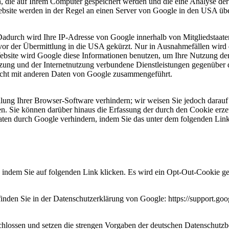
, die auf Ihrem Computer gespeichert werden und die eine Analyse de
bsite werden in der Regel an einen Server von Google in den USA über
 Dadurch wird Ihre IP-Adresse von Google innerhalb von Mitgliedstaat
r der Übermittlung in die USA gekürzt. Nur in Ausnahmefällen wird d
Website wird Google diese Informationen benutzen, um Ihre Nutzung de
tzung und der Internetnutzung verbundene Dienstleistungen gegenüber
icht mit anderen Daten von Google zusammengeführt.
ung Ihrer Browser-Software verhindern; wir weisen Sie jedoch darauf h
n. Sie können darüber hinaus die Erfassung der durch den Cookie erz
 Daten durch Google verhindern, indem Sie das unter dem folgenden Li
 indem Sie auf folgenden Link klicken. Es wird ein Opt-Out-Cookie ges
nden Sie in der Datenschutzerklärung von Google: https://support.go
chlossen und setzen die strengen Vorgaben der deutschen Datenschutz