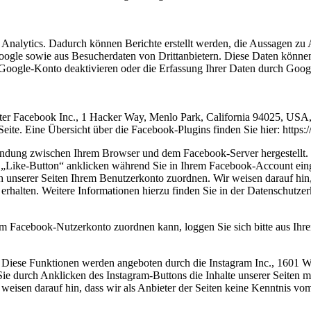
nalytics. Dadurch können Berichte erstellt werden, die Aussagen zu A
ogle sowie aus Besucherdaten von Drittanbietern. Diese Daten könne
m Google-Konto deaktivieren oder die Erfassung Ihrer Daten durch Goo
ter Facebook Inc., 1 Hacker Way, Menlo Park, California 94025, USA, 
ite. Eine Übersicht über die Facebook-Plugins finden Sie hier: https:
bindung zwischen Ihrem Browser und dem Facebook-Server hergestellt. 
 „Like-Button“ anklicken während Sie in Ihrem Facebook-Account einge
unserer Seiten Ihrem Benutzerkonto zuordnen. Wir weisen darauf hin, 
rhalten. Weitere Informationen hierzu finden Sie in der Datenschutzer
m Facebook-Nutzerkonto zuordnen kann, loggen Sie sich bitte aus Ih
n. Diese Funktionen werden angeboten durch die Instagram Inc., 160
ie durch Anklicken des Instagram-Buttons die Inhalte unserer Seiten m
eisen darauf hin, dass wir als Anbieter der Seiten keine Kenntnis vom