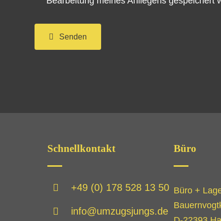
Bearbeitung meines Anliegens gespeichert 
Senden
Schnellkontakt
Büro
+49 (0) 178 528 13 50
Büro + Lage
Bauernvogt
info@umzugsjungs.de
D-22393 H